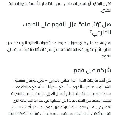
تكون البكتريا أو الفطريات داخل المبنى، لذلك لها أهمية كبيرة لحماية
المبنى.
هل تؤثر مادة عزل الفوم على الصوت
الخارجي؟
نعم تساعد على منع وصول الضوضاء والأصوات العالية التي تصدر من
الخارج، لأنها تقوم بتغطية التشققات والفراغات أثناء تنفيذ عملية عزل
الفوم.
شركة عزل فوم:
من أهم شركات العزل( عزل مائى وحرارى – بولى يوريثان شينكو (
الشينكو )- هناجر – الفوم – أسطح – خزانات – أسطح مبلطة وغير
مبلطة) بضمانات 15 عاما على أعمال العزل سالفة الذكر ، فالشركة
تمتلك العديد من المقومات التى تجعلها فى صدارة الشركات التى
تعمل فى نفس المجال ، فـ شركة عزل فوم تبحث عن أفضل السبل
لتقديم أفضل أنواع العزل بمستوى جودة عالى ، فتملك الشركة كافة