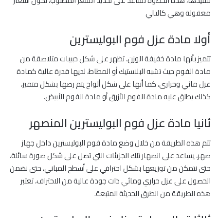
تنفيذها، هذه الخطوة تساعد على تحديد السعر المطلوب، تكون أسعار
معقولة وهي كالتالي
أولا مادة عزل فوم البوليسترين
تتميز بأنها مادة خفيفة الوزن، تظهر على شكل حبيبات متلاصقة من
مادة الفوم حيث تشبه البلاستيك أو المطاط، لديها قدرة عالية كمادة
عزل مائي وحرارى، كما أنها على شكل ألواح يتم رصها بشكل متميز،
كذلك يطلق عليه مادة الفوم الأزرق أو مادة الفوم الأبيض.
ثانيا مادة عزل فوم البوليسترين المنصهر
تتم هذه الطريقة من خلال وضع مادة فوم البوليسترين داخل جهاز
صهر، يساعد على انصهار تلك الجزيئات التي تصل على شكل صورة سائلة،
حتى نتمكن من توزيعها بشكل احترافي على أسطح المباني، حتى نضمن
الحصول على عزل حراري ومائي ذات جودة عالية من الاحتراف، تعتبر
هذه الطريقة من الطرق الحديثة المتبعة.