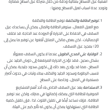
اهمية عزل الاسطح بمثالية ودقة من خلال شركة عزل اسطح ممتازة
وتوجد عدة اسباب لعزل الاسطح ومنها :
توفير الطاقة والتكلفة
توفير الطاقة والتكلفة
مع العزل الفعال ، ستوفر الطاقة والمال. يمكن أن يساعدك عزل
السقف في الحفاظ على الحرارة أو البرودة عند الحاجة. قد تختلف
الإحصائيات ، لكن بعض مالكي المنازل أبلغوا عن توفير ما يصل إلى
20٪ بمجرد عزل الاسقف.
الوقاية علي المدي الطويل
عندما لا يكون السقف معزولًا
بشكل صحيح ، فقد تؤدي الحرارة المرتفعة إلى ذوبان الجليد على
السطح ، مما قد يؤدي بعد ذلك إلى تكوين سدود جليدية. يمكن أن
تتسبب الرطوبة وسدود الجليد والتكثف ببطء وثبات في حدوث أضرار
مستمرة في المنزل ، وخاصة على السطح
الاستدامة
يعد عزل السقف الخاص بك أحد أهم المشاريع
الموفرة للطاقة التي يمكنك إكمالها في منزلك. ولكن عند توفير
الطاقة ، فإنك تساعد أيضًا في تقليل التلوث. لذا ، فإن تقليل كمية
الطاقة التي نستهلكها يمكن أن يكون له تأثير كبير على البيئة.