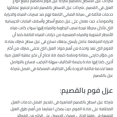
شركات عزل الاسطح بالقصيم شركة عزل فوم بالقصيم جميع انواع
العزل في القصيم , شركات عزل الاسطح بالقصيم تقدم لجميع عملائها
خدمات فائقة في صيانة المباني التابعة لهم ضد تسربات المياه والحرارة
والضوضاء، حيث نعمل على عزل جميع أسطح وأسقف البنايات الخرسانية
التي تتآكل سريعًا نتيجة تسرب الرطوبة والمياه إليها سواء كانت مياه
الأمطار الشتوية والمياه المتسربة من خزانات المياه التالفة.كما أن
الحرارة المرتفعة عامل رئيسي يجعلك تسارع في عزل سطح منزلك بمادة
الفوم التي تعد واحدة من أهم مواد العزل التي تحمي منزلك من أكثر
من مؤثر خارجي بمتانة وصلابة كبيرة، فلا تحتاج أن تكرر عملية العزل مرة
أخرى كما إنها مادة رخيصة التكاليف سهلة التركيب، فسارع بالتواصل
معنا لخدمة فائقة الجودة بأقل التكاليف الممكنة في افضل شركة
عزل بالقصيم
عزل فوم بالقصيم:
شركة عزل اسطح بالقصيم الماهرة فى تقديم افضل خدمات العزل
المختلفة على مادة الفوم، حيث يمكن اعتبارها من أهم طرق العزل
المتبعة فى وقتنا الحالى، ويمكن الحصول على الكثير من الفوائد