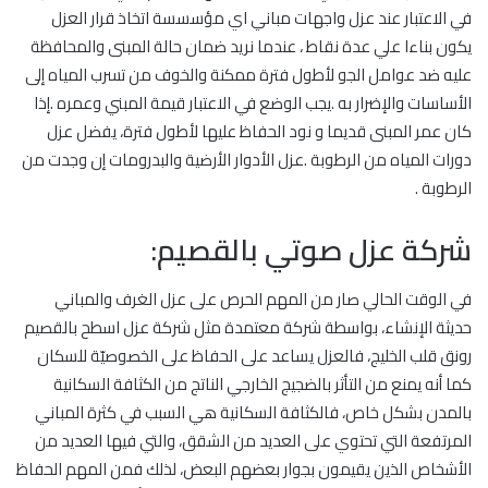
في الاعتبار عند عزل واجهات مباني اي مؤسسسة اتخاذ قرار العزل
يكون بناءا علي عدة نقاط ، عندما نريد ضمان حالة المبنى والمحافظة
عليه ضد عوامل الجو لأطول فترة ممكنة والخوف من تسرب المياه إلى
الأساسات والإضرار به .يجب الوضع في الاعتبار قيمة المبني وعمره .إذا
كان عمر المبنى قديما و نود الحفاظ عليها لأطول فترة، يفضل عزل
دورات المياه من الرطوبة .عزل الأدوار الأرضية والبدرومات إن وجدت من
الرطوبة .
شركة عزل صوتي بالقصيم:
في الوقت الحالي صار من المهم الحرص على عزل الغرف والمباني
حديثة الإنشاء، بواسطة شركة معتمدة مثل شركة عزل اسطح بالقصيم
رونق قلب الخليج، فالعزل يساعد على الحفاظ على الخصوصيّة للسكان
كما أنه يمنع من التأثر بالضجيج الخارجي الناتج من الكثافة السكانية
بالمدن بشكل خاص، فالكثافة السكانية هي السبب في كثرة المباني
المرتفعة التي تحتوي على العديد من الشقق، والتي فيها العديد من
الأشخاص الذين يقيمون بجوار بعضهم البعض، لذلك فمن المهم الحفاظ