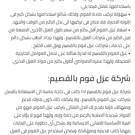
باستخدامها، تتمثل فيما يلي:
• سهولة تركيب مادة الفوم، ولذلك شائع استخدامها بشكل كبير فى
الآونة الاخيرة، فلا تحتاج فى تركيبها الى بذل الكثير من الوقت والجهد.
• اسعار عزل الفوم أقل بكثير من سعر طرق العزل الأخرى المتبعة من
قبل الكثير من شركات العزل بالقصيم ، ولهذا يزداد الطلب بشكل دائم
على خدمات شركات عزل فوم بالقصيم رونق قلب الخليج .
• عزل الفوم بالقصيم له قدرة هائلة على تحمل العوامل الخارجية
المحيطة، ولهذا عمره الافتراضي أطول بكثير من مواد العزل الاخرى.
شركة عزل فوم بالقصيم:
شركة عزل فوم بالقصيم اذا كانت فى حاجة ماسة الى الاستعانة بافضل
شركات عزل الفوم بالقصيم ، ولا يمكنك ذلك كون منزلك قديم
ومتهالك، فإننا نقدم لك الحل المثالى بتركيب عزل الفوم، فهو من
المواد شديدة الصلابة بالرغم من خفة وزنه، ولهذا فهو لا يؤثر على
البنية الأساسية للمباني الخرسانية ولا يشكل أى خطورة على البنايات
مهما كانت قديمة ومتهالكة، ويمكن استخدام عزل الفوم فى العزل