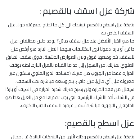
شركة عزل اسقف بالقصيم :
شركة عزل اسطح بالقصيم ترشدك الي كل ما تحتاج لمعرفته حول عزل
السقف الخاص بك
ما هو الخيار الأفضل عند عزل سقف مائل؟ يوجد حلان مختلفان: عزل
دافئ أو بارد. دعونا نرى الاختلافات بينهما! العزل البارد هو أرخص عزل
للسقف. يتم وضعها فوق وبين العوارض الخشبية ، فوق سقف الطابق
العلوي بمنزلك. من السهل إلى حد ما القيام بالعزل البارد، لكنه يوقف
الحرارة فقط من الهروب من منزلك (مساحة الدور العلوي ستكون غير
معزولة على أي حال). عزل دافئ. يتم وضعه مباشرة تحت السقف:
سيقلل من فقد الحرارة ولن يصبح منزلك شديد الحرارة في الصيف أو باردًا
في الشتاء. أحد الأشياء الرئيسية التي يجب تذكرها مع حل العزل هذا هو
الحاجة إلى التهوية مباشرة أسفل قرميد السقف لتجنب التكثيف.
عزل اسطح بالقصيم:
شركة عزل اسطح بالقصيم وذلك لأنها من الشركات الرائدة في مجال