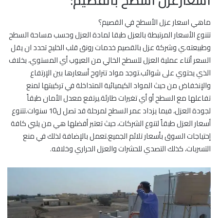
اسعارعزل اسطح بالقصيم:
ماهي اسعار عزل الأسطح في القصيم؟
تتنوع الأسعار المرتبطة بالعزل طبقا لمادة العزل وحسب مساحة السطح
وطبيعته.ي وشركة عزل بالقصيم خدمات رونق قلب الخليج تحدد ان يقل
السعر أثناء عملية العزل للسطح الخالي من العيوب أي المستوي، بخلاف
الذي يحتوي على شوائب.توجد مواد تتراوح أسعارها بين الإرتفاع
والإنخفاض من حيث المواد الكيميائية المتداخلة في تركيبتها لمنع
تفاعلها مع السطح أو أي تغيرات طارئة.يرتفع معدل الأمان طبقاً
لجودة العزل، فيما يزداد عمر السطح لمرحلة قد تصل ل10 سنوات.تتنوع
أسعار العزل طبقاً لتنوع الشركات، حيث تعتبر أفضلها هي من يلبي كافة
إحتياجات السوق بأسعار تلائم الجميع.تعمل بالإضافة لذلك في منع
التسربات، كذلك التصدي للحشرات والعزل الحراري وخلافه.