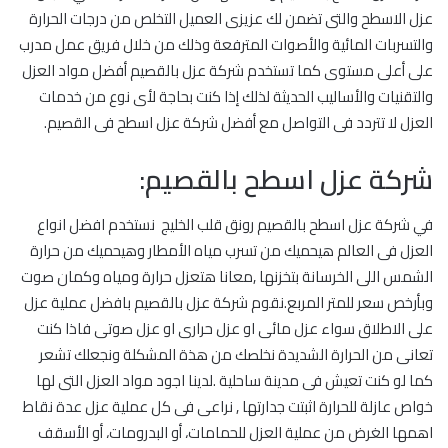
عزل الاسطح والتى تضمن لك عزيزى العميل التخلص من درجات الحرارة
والتسربات المائية والأصوات المترفعة وذلك من خلال فريق عمل مدرب
على أعلى مستوى كما تستخدم شركة عزل بالقصيم أفضل مواد العزل
والتقنيات والأساليب الحديثة لذلك إذا كنت بحاجة لأى نوع من خدمات
العزل لا تتردد فى التواصل مع أفضل شركة عزل اسطح فى القصيم.
شركة عزل اسطح بالقصيم:
في شركة عزل اسطح بالقصيم رونق قلب الخليج نستخدم افضل انواع
العزل فى العالم هيحميك من تسرب مياه الأمطار وهيحميك من حرارة
الشمس اللى الخرسانة بتخزنها ,معانا هتعزل حرارة ومياه وكمان صوت
وبأرخص سعر للمتر المربع.نقوم شركة عزل بالقصيم بافضل عملية عزل
على الاطلاق سواء عزل مائى او عزل حرارى او عزل صوتى فاذا كنت
تعانى من الحرارة الشديدة نخلصك من هذة المشكلة ونجعلك تشعر
كما لو كنت تعيش فى مدينة ساحلية .لدينا اجود مواد العزل التى لها
خواص عازلة للحرارة اثبتت جدارتها , نراعى فى كل عملية عزل عدة نقاط
اهمها الغرض من عملية العزل للحمامات، أو البدرومات، أو الأسقف