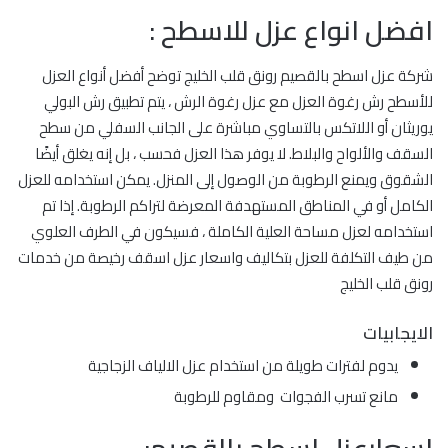
افضل انواع عزل للاسطح :
شركة عزل اسطح بالقصيم رونق قلب الخليج توضح أفضل أنواع العزل
للأسطح رش رغوة العزل مع عزل رغوة الرش ، يتم تطبيق رش البولي
يوريثان أو اللاتكس بالتساوي مباشرة على الجانب السفلي من سطح
السقف والألواح والبلاط. لا يوفر هذا العزل فحسب ، بل إنه يغلق أيضًا
الشقوق ويمنع الرطوبة من الوصول إلى المنزل. يمكن استخدامه للعزل
الكامل أو في المناطق المستهدفة المعرضة لتراكم الرطوبة. إذا تم
استخدامه لعزل مساحة العلية الكاملة ، فسيكون في الطرف العلوي
من طيف التكلفة للعزل بتكاليف واسعار عزل اسقف رخيصة من خدمات
رونق قلب الخليج
الايجابيات
يدوم لفترات طويلة من استخدام عزل الالياف الزجاجية
مانع تسرب الفجوات ومقاوم للرطوبة